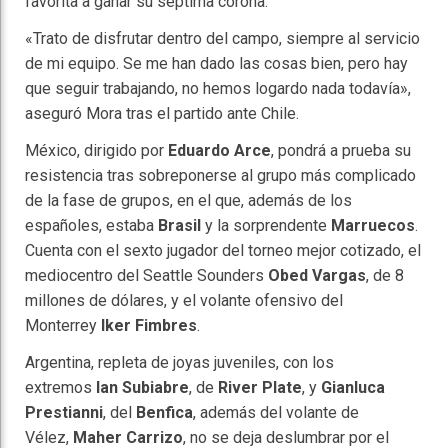
favorita a ganar su séptima corona.
«Trato de disfrutar dentro del campo, siempre al servicio
de mi equipo. Se me han dado las cosas bien, pero hay
que seguir trabajando, no hemos logardo nada todavía»,
aseguró Mora tras el partido ante Chile.
México, dirigido por
Eduardo Arce
, pondrá a prueba su
resistencia tras sobreponerse al grupo más complicado
de la fase de grupos, en el que, además de los
españoles, estaba
Brasil
y la sorprendente
Marruecos
.
Cuenta con el sexto jugador del torneo mejor cotizado, el
mediocentro del Seattle Sounders
Obed Vargas
, de 8
millones de dólares, y el volante ofensivo del
Monterrey
Iker Fimbres
.
Argentina, repleta de joyas juveniles, con los
extremos
Ian Subiabre
,
de
River Plate
,
y
Gianluca
Prestianni
,
del
Benfica
, además del volante de
Vélez,
Maher Carrizo
, no se deja deslumbrar por el