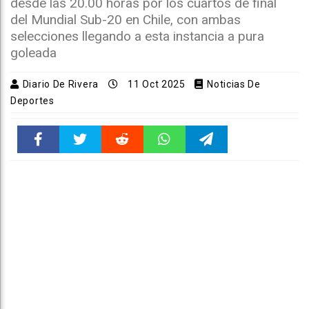
desde las 20.00 horas por los cuartos de final
del Mundial Sub-20 en Chile, con ambas
selecciones llegando a esta instancia a pura
goleada
Diario De Rivera
11 Oct 2025
Noticias De
Deportes
Faceboo
Twitter
Reddit
WhatsAp
Telegra
k
pt
m