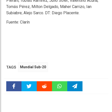
Pierani, Tobías Ramírez, Julio Soler; Valentino Acuña,
Tomás Pérez, Milton Delgado, Maher Carrizo, Ian
Subiabre; Alejo Sarco. DT: Diego Placente.
Fuente: Clarín
TAGS
Mundial Sub-20
Faceboo
Twitter
Reddit
WhatsAp
Telegra
k
pt
m