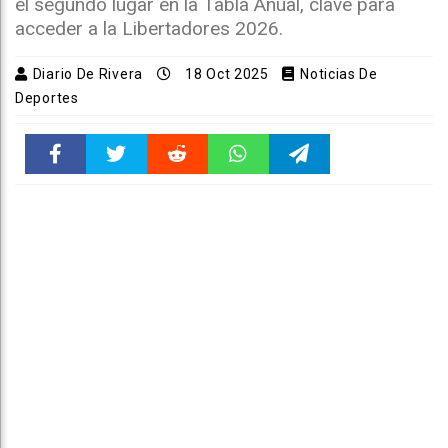
el segundo lugar en la Tabla Anual, clave para
acceder a la Libertadores 2026.
Diario De Rivera
18 Oct 2025
Noticias De
Deportes
Faceboo
Twitter
Reddit
WhatsAp
Telegra
k
pt
m