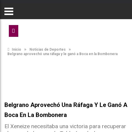
»
»
Inicio
Noticias de Deportes
Belgrano aprovechó una ráfaga y le ganó a Boca en la Bombonera
Belgrano Aprovechó Una Ráfaga Y Le Ganó A
Boca En La Bombonera
El Xeneize necesitaba una victoria para recuperar