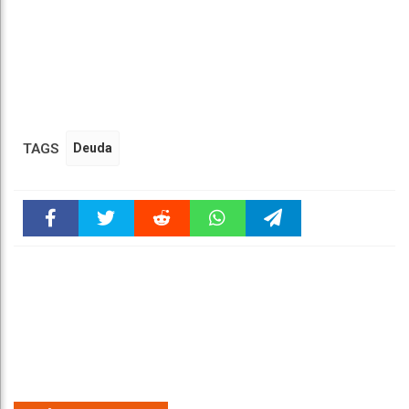
TAGS
Deuda
Faceboo
Twitter
Reddit
WhatsAp
Telegra
k
pt
m