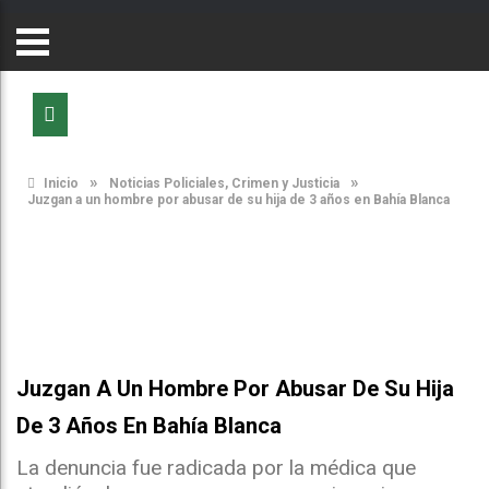
»
»
Inicio
Noticias Policiales, Crimen y Justicia
Juzgan a un hombre por abusar de su hija de 3 años en Bahía Blanca
Juzgan A Un Hombre Por Abusar De Su Hija
De 3 Años En Bahía Blanca
La denuncia fue radicada por la médica que