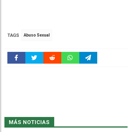
TAGS
Abuso Sexual
Faceboo
Twitter
Reddit
WhatsAp
Telegra
k
pt
m
MÁS NOTICIAS