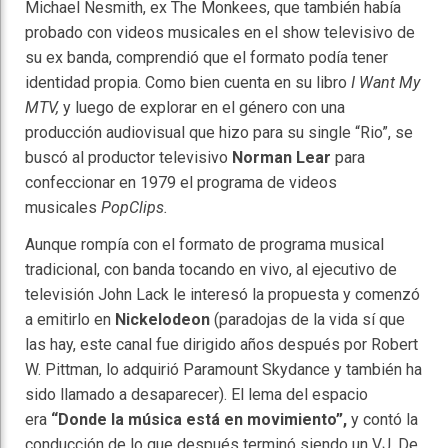
Michael Nesmith, ex The Monkees, que también había
probado con videos musicales en el show televisivo de
su ex banda, comprendió que el formato podía tener
identidad propia. Como bien cuenta en su libro
I Want My
MTV,
y luego de explorar en el género con una
producción audiovisual que hizo para su single “Rio”, se
buscó al productor televisivo
Norman Lear
para
confeccionar en 1979 el programa de videos
musicales
PopClips.
Aunque rompía con el formato de programa musical
tradicional, con banda tocando en vivo, al ejecutivo de
televisión John Lack le interesó la propuesta y comenzó
a emitirlo en
Nickelodeon
(paradojas de la vida sí que
las hay, este canal fue dirigido años después por Robert
W. Pittman, lo adquirió Paramount Skydance y también ha
sido llamado a desaparecer). El lema del espacio
era
“Donde la música está en movimiento”,
y contó la
conducción de lo que después terminó siendo un VJ. De