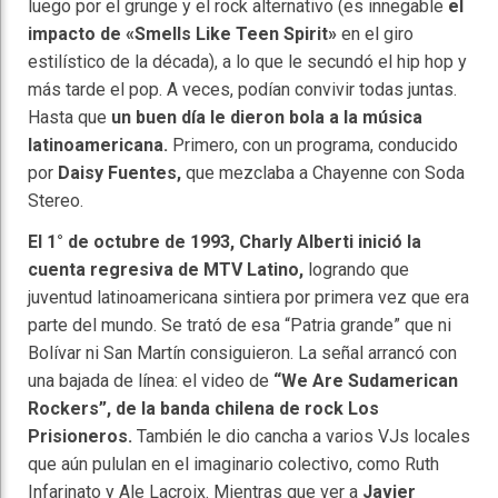
luego por el grunge y el rock alternativo (es innegable
el
impacto de «Smells Like Teen Spirit»
en el giro
estilístico de la década), a lo que le secundó el hip hop y
más tarde el pop. A veces, podían convivir todas juntas.
Hasta que
un buen día le dieron bola a la música
latinoamericana.
Primero, con un programa, conducido
por
Daisy Fuentes,
que mezclaba a Chayenne con Soda
Stereo.
El 1° de octubre de 1993, Charly Alberti inició la
cuenta regresiva de MTV Latino,
logrando que
juventud latinoamericana sintiera por primera vez que era
parte del mundo. Se trató de esa “Patria grande” que ni
Bolívar ni San Martín consiguieron. La señal arrancó con
una bajada de línea: el video de
“We Are Sudamerican
Rockers”, de la banda chilena de rock Los
Prisioneros.
También le dio cancha a varios VJs locales
que aún pululan en el imaginario colectivo, como Ruth
Infarinato y Ale Lacroix. Mientras que ver a
Javier