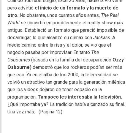
Cuando YouTube surgió, hace 20 años, nadie la vio venir:
pero advirtió
el inicio de un formato y la muerte de
otro.
No obstante, unos cuantos años antes,
The Real
World
se convirtió en posiblemente el reality show más
antiguo. Estableció un formato que pareció imposible de
desarraigar, lo que alcanzó su clímax con
Jackass
. A
medio camino entre la risa y el dolor, se vio que el
negocio pasaba por improvisar. En tanto
The
Osbournes
(basada en la familia del desaparecido
Ozzy
Osbourne)
demostró que los rockeros podían ser más
que eso. Ya en el alba de los 2000, la telerrealidad se
volvió un atractivo tan grande para la generación milénica
que los videos dejaron de tener espacio en la
programación.
Tampoco les interesaba la televisión.
¿Qué importaba ya? La tradición había alcanzado su final.
Una vez más. (Pagina 12)