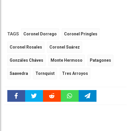
TAGS
Coronel Dorrego
Coronel Pringles
Coronel Rosales
Coronel Suárez
Gonzáles Cháves
Monte Hermoso
Patagones
Saavedra
Tornquist
Tres Arroyos
Faceboo
Twitter
Reddit
WhatsAp
Telegra
k
pt
m