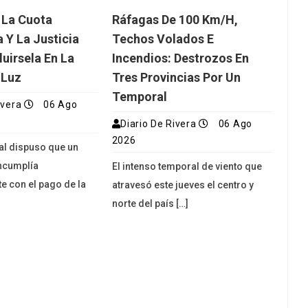
 La Cuota
Ráfagas De 100 Km/h,
 Y La Justicia
Techos Volados E
luirsela En La
Incendios: Destrozos En
 Luz
Tres Provincias Por Un
Temporal
ivera
06 Ago
Diario De Rivera
06 Ago
2026
ial dispuso que un
ncumplía
El intenso temporal de viento que
e con el pago de la
atravesó este jueves el centro y
norte del país […]