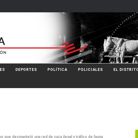
ES
DEPORTES
POLÍTICA
POLICIALES
EL DISTRIT
o que desmanteló una red de caza ilegal y tráfico de fauna