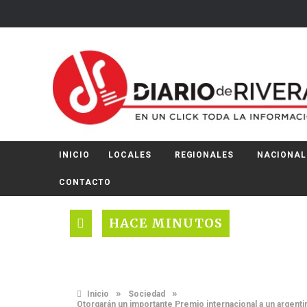
INICIO
LOCALES
REGIONALES
NACIONAL
CONTACTO
HACE MINUTOS
»
»
Inicio
Sociedad
Otorgarán un importante Premio internacional a un argentin