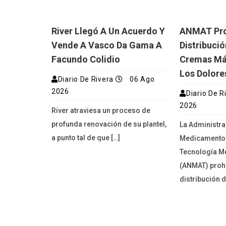
River Llegó A Un Acuerdo Y
ANMAT Proh
Vende A Vasco Da Gama A
Distribuci
Facundo Colidio
Cremas Má
Los Dolore
Diario De Rivera
06 Ago
2026
Diario De R
2026
River atraviesa un proceso de
profunda renovación de su plantel,
La Administra
a punto tal de que […]
Medicamentos
Tecnología M
(ANMAT) prohi
distribución d