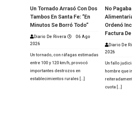
Un Tornado Arrasó Con Dos
No Pagaba
Tambos En Santa Fe: “En
Alimentaria
Minutos Se Borró Todo”
Ordenó Inc
Factura De
Diario De Rivera
06 Ago
2026
Diario De R
2026
Un tornado, con ráfagas estimadas
entre 100 y 120 km/h, provocó
Un fallo judic
importantes destrozos en
hombre que i
establecimientos rurales […]
reiteradament
cuota […]