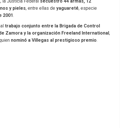
3
, la Justicia Federal
secuestró 44 armas, 12
nos y pieles
, entre ellas de
yaguareté
, especie
e 2001
.
 al
trabajo conjunto entre la Brigada de Control
 de Zamora y la organización Freeland International
,
 quien
nominó a Villegas al prestigioso premio
.