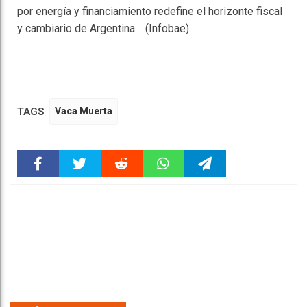
por energía y financiamiento redefine el horizonte fiscal
y cambiario de Argentina. (Infobae)
TAGS
Vaca Muerta
Faceboo
Twitter
Reddit
WhatsAp
Telegra
k
pt
m