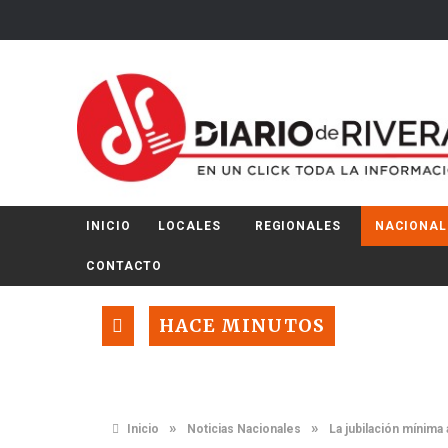
INICIO
LOCALES
REGIONALES
NACIONAL
CONTACTO
HACE MINUTOS
»
»
Inicio
Noticias Nacionales
La jubilación mínim