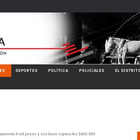
ES
DEPORTES
POLÍTICA
POLICIALES
EL DISTRIT
a aumenta 6 mil pesos y con bono supera los $400.000