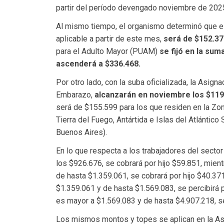
partir del período devengado noviembre de 202
Al mismo tiempo, el organismo determinó que el
aplicable a partir de este mes,
será de $152.37
para el Adulto Mayor (PUAM)
se fijó en la sum
ascenderá a $336.468.
Por otro lado, con la suba oficializada, la Asign
Embarazo,
alcanzarán en noviembre los $119
será de $155.599 para los que residen en la Zon
Tierra del Fuego, Antártida e Islas del Atlántico
Buenos Aires).
En lo que respecta a los trabajadores del sector
los $926.676, se cobrará por hijo $59.851, mient
de hasta $1.359.061, se cobrará por hijo $40.371.
$1.359.061 y de hasta $1.569.083, se percibirá 
es mayor a $1.569.083 y de hasta $4.907.218, se
Los mismos montos y topes se aplican en la Asig