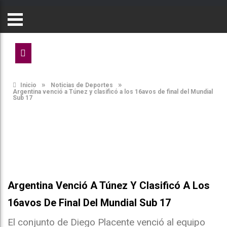
»
»
Inicio
Noticias de Deportes
Argentina venció a Túnez y clasificó a los 16avos de final del Mundial
Sub 17
Argentina Venció A Túnez Y Clasificó A Los
16avos De Final Del Mundial Sub 17
El conjunto de Diego Placente venció al equipo