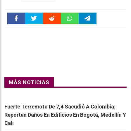
Faceboo
Twitter
Reddit
WhatsAp
Telegra
k
pt
m
MÁS NOTICIAS
Fuerte Terremoto De 7,4 Sacudió A Colombia:
Reportan Daños En Edificios En Bogotá, Medellín Y
Cali