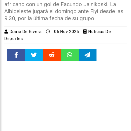
africano con un gol de Facundo Jainikoski. La
Albiceleste jugará el domingo ante Fiyi desde las
9.30, por la última fecha de su grupo
Diario De Rivera
06 Nov 2025
Noticias De
Deportes
Faceboo
Twitter
Reddit
WhatsAp
Telegra
k
pt
m