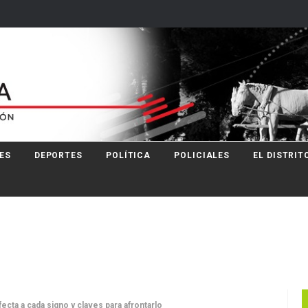
ES
DEPORTES
POLÍTICA
POLICIALES
EL DISTRIT
cta a cada signo y claves para afrontarlo