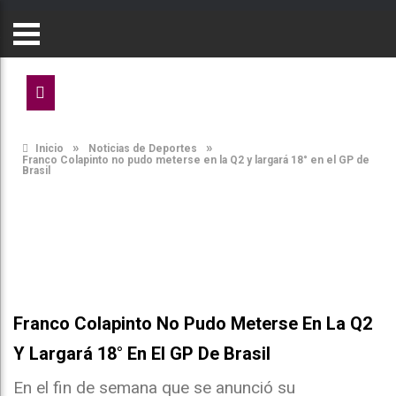
»
»
Inicio
Noticias de Deportes
Franco Colapinto no pudo meterse en la Q2 y largará 18° en el GP de
Brasil
Franco Colapinto No Pudo Meterse En La Q2
Y Largará 18° En El GP De Brasil
En el fin de semana que se anunció su