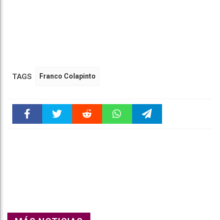
TAGS
Franco Colapinto
Faceboo
Twitter
Reddit
WhatsAp
Telegra
k
pt
m