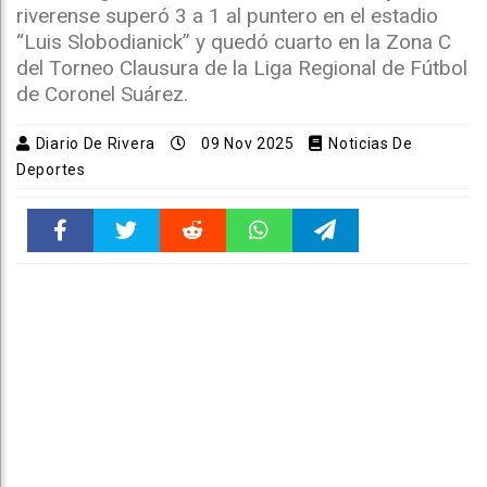
riverense superó 3 a 1 al puntero en el estadio
“Luis Slobodianick” y quedó cuarto en la Zona C
del Torneo Clausura de la Liga Regional de Fútbol
de Coronel Suárez.
Diario De Rivera
09 Nov 2025
Noticias De
Deportes
Faceboo
Twitter
Reddit
WhatsAp
Telegra
k
pt
m