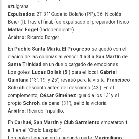
azulgrana.
Expulsados:
2T 31’ Gudelio Bolaño (PP), 36’ Nicolás
Beier (I). Tras el final, fue expulsado el preparador físico
Matías Fogel
(Independiente).
Árbitro:
Ricardo Borger.
En
Pueblo Santa María
,
El Progreso
se quedó con el
clásico de las colonias al vencer
4 a 3 a San Martín de
Santa Trinidad
en un duelo cargado de emociones.
Los goles:
Lucas Bollak (5’)
para el local;
Gabriel
Quintana
(13’, 19’ y 25’) revirtió para la visita;
Francisco
Schroh
descontó antes del descanso (42’). En el
complemento,
César Giménez
igualó a los 13’ y el
propio
Schroh
, de penal (31’), selló la victoria.
Árbitro:
Ricardo Tripulillo.
En
Carhué
,
San Martín
y
Club Sarmiento
empataron
1
a 1
en el “Cholo Laspiur”.
Los goles llegaron en la segunda parte:
Maximiliano