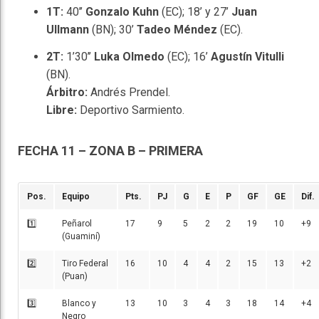
1T:
40’’
Gonzalo Kuhn
(EC); 18’ y 27’
Juan
Ullmann
(BN); 30’
Tadeo Méndez
(EC).
2T:
1’30’’
Luka Olmedo
(EC); 16’
Agustín Vitulli
(BN).
Árbitro:
Andrés Prendel.
Libre:
Deportivo Sarmiento.
FECHA 11 – ZONA B – PRIMERA
Pos.
Equipo
Pts.
PJ
G
E
P
GF
GE
Dif.
1️⃣
Peñarol
17
9
5
2
2
19
10
+9
(Guaminí)
2️⃣
Tiro Federal
16
10
4
4
2
15
13
+2
(Puan)
3️⃣
Blanco y
13
10
3
4
3
18
14
+4
Negro