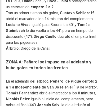
En Pigüé,
Unión
(local) y
Boca Juniors
protagonizaron
un entretenido
empate 2 a 2
.
Tras un primer tiempo sin goles,
Gustavo Schilereff
abrió el marcador a los 14 minutos del complemento.
Luciano Vivas
igualó para Boca a los 40’ y
Tomás
Steimbach
lo dio vuelta a los 44’, pero en tiempo de
descuento (
47’
),
Diego Cuello
decretó el empate final
para los pigüenses.
Árbitro:
Diego de la Canal.
ZONA A: Peñarol se impuso en el adelanto y
hubo goles en todos los frentes
En el adelanto del sábado,
Peñarol de Pigüé
derrotó
2
a 1 a Independiente de San José
en el “19 de Marzo”.
Tomás Fernández
abrió el marcador a los
8 minutos
,
Nicolás Beier
igualó al inicio del complemento, pero
sobre el final (
44’
)
Joaquín Salvi
le dio el triunfo al