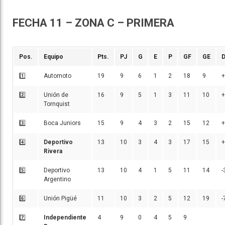
FECHA 11 – ZONA C – PRIMERA
Pos.
Equipo
Pts.
PJ
G
E
P
GF
GE
D
1️⃣
Automoto
19
9
6
1
2
18
9
+
2️⃣
Unión de
16
9
5
1
3
11
10
+
Tornquist
3️⃣
Boca Juniors
15
9
4
3
2
15
12
+
4️⃣
Deportivo
13
10
3
4
3
17
15
+
Rivera
5️⃣
Deportivo
13
10
4
1
5
11
14
-
Argentino
6️⃣
Unión Pigüé
11
10
3
2
5
12
19
-
7️⃣
Independiente
4
9
0
4
5
9