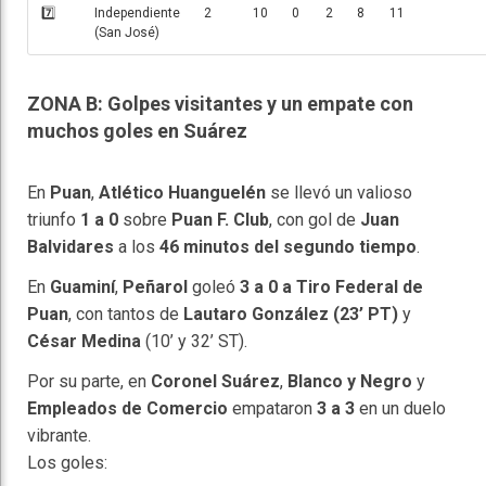
7️⃣
Independiente
2
10
0
2
8
11
(San José)
ZONA B: Golpes visitantes y un empate con
muchos goles en Suárez
En
Puan
,
Atlético Huanguelén
se llevó un valioso
triunfo
1 a 0
sobre
Puan F. Club
, con gol de
Juan
Balvidares
a los
46 minutos del segundo tiempo
.
En
Guaminí
,
Peñarol
goleó
3 a 0 a Tiro Federal de
Puan
, con tantos de
Lautaro González (23’ PT)
y
César Medina
(10’ y 32’ ST).
Por su parte, en
Coronel Suárez
,
Blanco y Negro
y
Empleados de Comercio
empataron
3 a 3
en un duelo
vibrante.
Los goles: