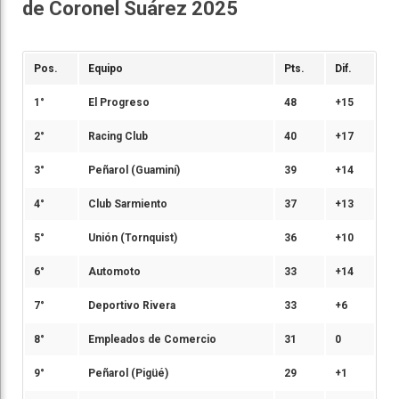
de Coronel Suárez 2025
Pos.
Equipo
Pts.
Dif.
1°
El Progreso
48
+15
2°
Racing Club
40
+17
3°
Peñarol (Guaminí)
39
+14
4°
Club Sarmiento
37
+13
5°
Unión (Tornquist)
36
+10
6°
Automoto
33
+14
7°
Deportivo Rivera
33
+6
8°
Empleados de Comercio
31
0
9°
Peñarol (Pigüé)
29
+1