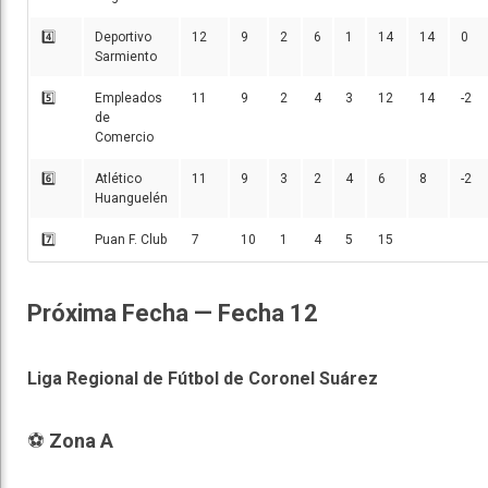
4️⃣
Deportivo
12
9
2
6
1
14
14
0
Sarmiento
5️⃣
Empleados
11
9
2
4
3
12
14
-2
de
Comercio
6️⃣
Atlético
11
9
3
2
4
6
8
-2
Huanguelén
7️⃣
Puan F. Club
7
10
1
4
5
15
Próxima Fecha — Fecha 12
Liga Regional de Fútbol de Coronel Suárez
⚽
Zona A