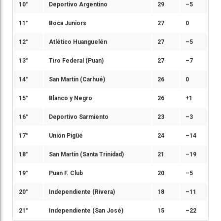
10°
Deportivo Argentino
29
–5
11°
Boca Juniors
27
0
12°
Atlético Huanguelén
27
–5
13°
Tiro Federal (Puan)
27
–7
14°
San Martín (Carhué)
26
0
15°
Blanco y Negro
26
+1
16°
Deportivo Sarmiento
23
–3
17°
Unión Pigüé
24
–14
18°
San Martín (Santa Trinidad)
21
–19
19°
Puan F. Club
20
–5
20°
Independiente (Rivera)
18
–11
21°
Independiente (San José)
15
–22