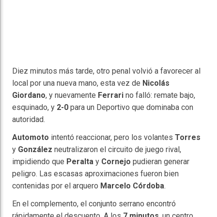
Diez minutos más tarde, otro penal volvió a favorecer al
local por una nueva mano, esta vez de
Nicolás
Giordano
, y nuevamente
Ferrari
no falló: remate bajo,
esquinado, y
2-0
para un Deportivo que dominaba con
autoridad.
Automoto
intentó reaccionar, pero los volantes
Torres
y
González
neutralizaron el circuito de juego rival,
impidiendo que
Peralta
y
Cornejo
pudieran generar
peligro. Las escasas aproximaciones fueron bien
contenidas por el arquero
Marcelo Córdoba
.
En el complemento, el conjunto serrano encontró
rápidamente el descuento. A los
7 minutos
, un centro