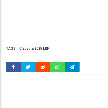
TAGS
Clausura 2025 LRF
Faceboo
Twitter
Reddit
WhatsAp
Telegra
k
pt
m