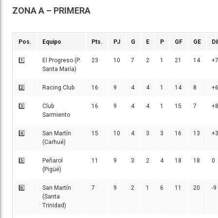
ZONA A – PRIMERA
Pos.
Equipo
Pts.
PJ
G
E
P
GF
GE
Di
1️⃣
El Progreso (P.
23
10
7
2
1
21
14
+
Santa María)
2️⃣
Racing Club
16
9
4
4
1
14
8
+
3️⃣
Club
16
9
4
4
1
15
7
+
Sarmiento
4️⃣
San Martín
15
10
4
3
3
16
13
+
(Carhué)
5️⃣
Peñarol
11
9
3
2
4
18
18
0
(Pigüé)
6️⃣
San Martín
7
9
2
1
6
11
20
-9
(Santa
Trinidad)