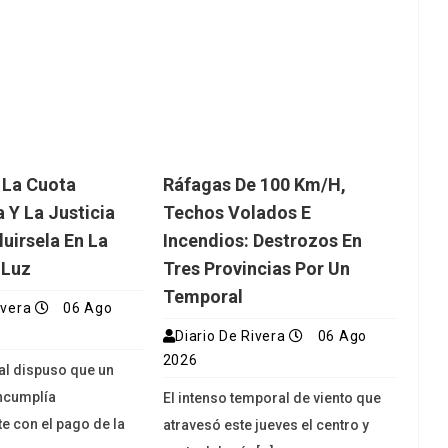
 La Cuota
Ráfagas De 100 Km/h,
 Y La Justicia
Techos Volados E
luirsela En La
Incendios: Destrozos En
 Luz
Tres Provincias Por Un
Temporal
ivera
06 Ago
Diario De Rivera
06 Ago
2026
ial dispuso que un
ncumplía
El intenso temporal de viento que
e con el pago de la
atravesó este jueves el centro y