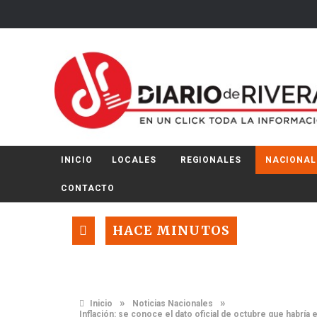
INICIO
LOCALES
REGIONALES
NACIONAL
CONTACTO
HACE MINUTOS
»
»
Inicio
Noticias Nacionales
Inflación: se conoce el dato oficial de octubre que habrí