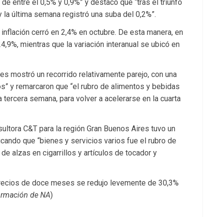
e entre el 0,5% y 0,9%” y destacó que “tras el triunfo
y la última semana registró una suba del 0,2%”.
inflación cerró en 2,4% en octubre. De esta manera, en
24,9%, mientras que la variación interanual se ubicó en
es mostró un recorrido relativamente parejo, con una
cos” y remarcaron que “el rubro de alimentos y bebidas
 tercera semana, para volver a acelerarse en la cuarta
sultora C&T para la región Gran Buenos Aires tuvo un
ando que “bienes y servicios varios fue el rubro de
e alzas en cigarrillos y artículos de tocador y
 precios de doce meses se redujo levemente de 30,3%
ormación de NA
)