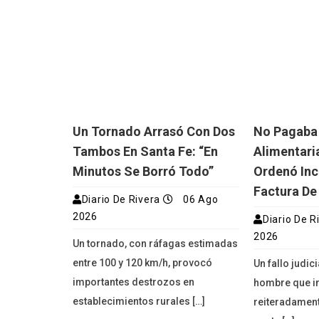
Un Tornado Arrasó Con Dos
No Pagaba
Tambos En Santa Fe: “En
Alimentaria
Minutos Se Borró Todo”
Ordenó Inc
Factura De
Diario De Rivera
06 Ago
2026
Diario De R
2026
Un tornado, con ráfagas estimadas
entre 100 y 120 km/h, provocó
Un fallo judic
importantes destrozos en
hombre que i
establecimientos rurales […]
reiteradament