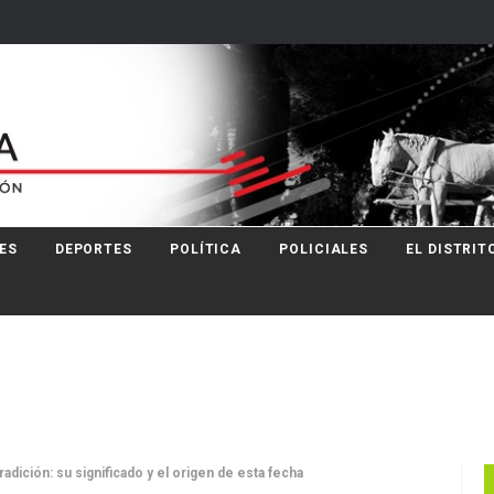
ES
DEPORTES
POLÍTICA
POLICIALES
EL DISTRIT
radición: su significado y el origen de esta fecha