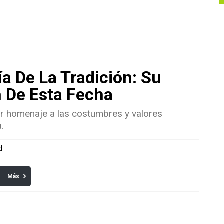
ía De La Tradición: Su
n De Esta Fecha
ir homenaje a las costumbres y valores
.
d
Más