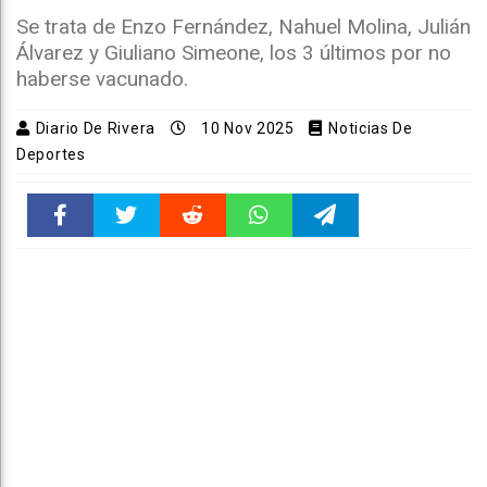
Se trata de Enzo Fernández, Nahuel Molina, Julián
Álvarez y Giuliano Simeone, los 3 últimos por no
haberse vacunado.
Diario De Rivera
10 Nov 2025
Noticias De
Deportes
Faceboo
Twitter
Reddit
WhatsAp
Telegra
k
pt
m