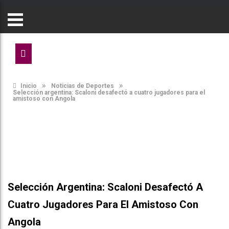
»
»
Inicio
Noticias de Deportes
Selección argentina: Scaloni desafectó a cuatro jugadores para el
amistoso con Angola
Selección Argentina: Scaloni Desafectó A
Cuatro Jugadores Para El Amistoso Con
Angola