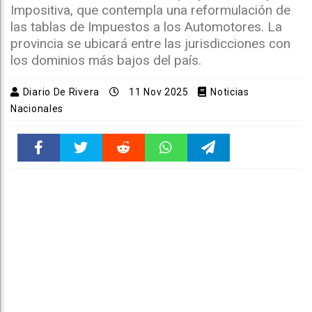
Impositiva, que contempla una reformulación de
las tablas de Impuestos a los Automotores. La
provincia se ubicará entre las jurisdicciones con
los dominios más bajos del país.
Diario De Rivera
11 Nov 2025
Noticias
Nacionales
Faceboo
Twitter
Reddit
WhatsAp
Telegra
k
pt
m