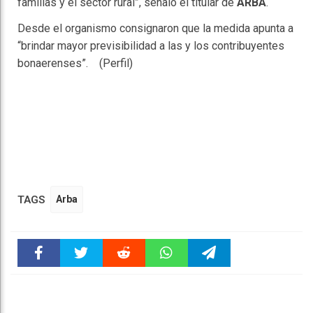
familias y el sector rural”, señaló el titular de
ARBA
.
Desde el organismo consignaron que la medida apunta a
“brindar mayor previsibilidad a las y los contribuyentes
bonaerenses”. (Perfil)
TAGS
Arba
Faceboo
Twitter
Reddit
WhatsAp
Telegra
k
pt
m