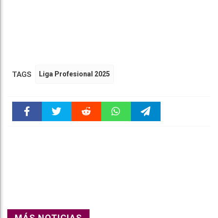
TAGS
Liga Profesional 2025
Faceboo
Twitter
Reddit
WhatsAp
Telegra
k
pt
m
MÁS NOTICIAS