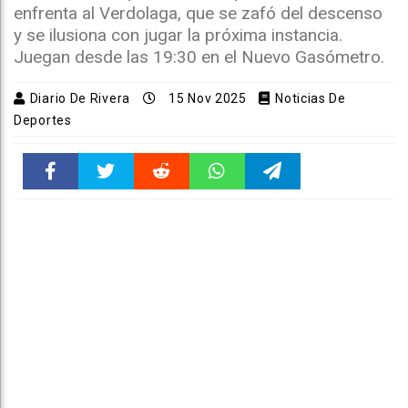
enfrenta al Verdolaga, que se zafó del descenso
y se ilusiona con jugar la próxima instancia.
Juegan desde las 19:30 en el Nuevo Gasómetro.
Diario De Rivera
15 Nov 2025
Noticias De
Deportes
Faceboo
Twitter
Reddit
WhatsAp
Telegra
k
pt
m