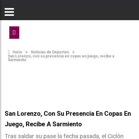
»
»
Inicio
Noticias de Deportes
San Lorenzo, con su presencia en copas en juego, recibe a
Sarmiento
San Lorenzo, Con Su Presencia En Copas En
Juego, Recibe A Sarmiento
Tras saldar su pase la fecha pasada, el Ciclón