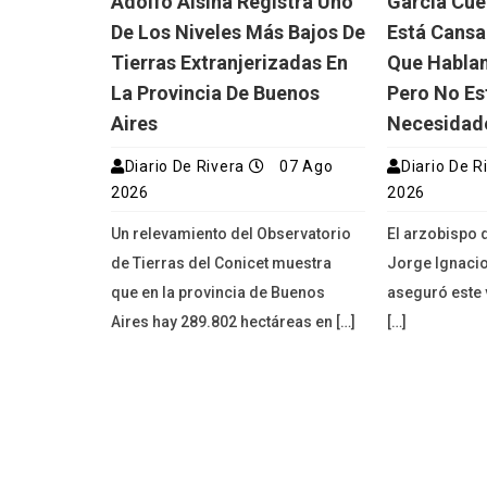
Adolfo Alsina Registra Uno
García Cue
De Los Niveles Más Bajos De
Está Cansa
Tierras Extranjerizadas En
Que Hablan
La Provincia De Buenos
Pero No Es
Aires
Necesidad
Diario De Rivera
07 Ago
Diario De R
2026
2026
Un relevamiento del Observatorio
El arzobispo 
de Tierras del Conicet muestra
Jorge Ignacio
que en la provincia de Buenos
aseguró este 
Aires hay 289.802 hectáreas en […]
[…]