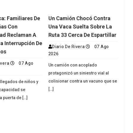
ca: Familiares De
Un Camión Chocó Contra
ñas Con
Una Vaca Suelta Sobre La
dad Reclaman A
Ruta 33 Cerca De Espartillar
a Interrupción De
Diario De Rivera
07 Ago
tos
2026
ivera
07 Ago
Un camión con acoplado
protagonizó un siniestro vial al
colisionar contra un vacuno que se
allegados de niños y
[…]
scapacidad se
a puerta de […]