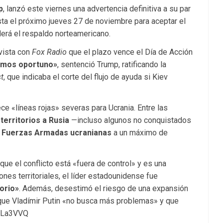
p
, lanzó este viernes una advertencia definitiva a su par
sta el próximo jueves 27 de noviembre para aceptar el
derá el respaldo norteamericano.
evista con
Fox Radio
que el plazo vence el Día de Acción
ramos oportuno»
, sentenció Trump, ratificando la
t
, que indicaba el corte del flujo de ayuda si Kiev
lece «líneas rojas» severas para Ucrania. Entre las
territorios a Rusia
—incluso algunos no conquistados
s Fuerzas Armadas ucranianas
a un máximo de
que el conflicto está «fuera de control» y es una
nes territoriales, el líder estadounidense fue
orio»
. Además, desestimó el riesgo de una expansión
 que Vladímir Putin «no busca más problemas» y que
La3VVQ