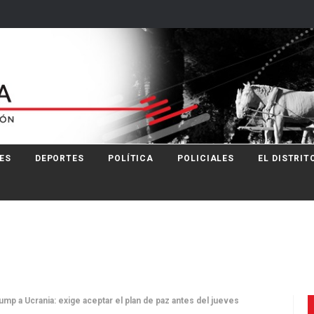
ES
DEPORTES
POLÍTICA
POLICIALES
EL DISTRIT
mp a Ucrania: exige aceptar el plan de paz antes del jueves