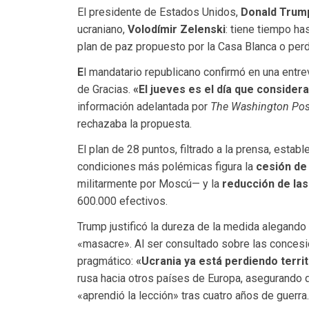
El presidente de Estados Unidos,
Donald Trum
ucraniano,
Volodímir Zelenski
: tiene tiempo ha
plan de paz propuesto por la Casa Blanca o per
E
l mandatario republicano confirmó en una entr
de Gracias.
«El jueves es el día que conside
información adelantada por
The Washington Pos
rechazaba la propuesta.
El plan de 28 puntos, filtrado a la prensa, estab
condiciones más polémicas figura la
cesión de 
militarmente por Moscú— y la
reducción de la
600.000 efectivos.
Trump justificó la dureza de la medida alegando 
«masacre». Al ser consultado sobre las concesio
pragmático:
«Ucrania ya está perdiendo territ
rusa hacia otros países de Europa, asegurando
«aprendió la lección» tras cuatro años de guerra.