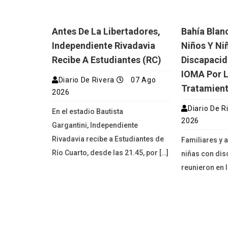
Antes De La Libertadores,
Bahía Blan
Independiente Rivadavia
Niños Y Ni
Recibe A Estudiantes (RC)
Discapaci
IOMA Por L
Diario De Rivera
07 Ago
Tratamien
2026
Diario De R
En el estadio Bautista
2026
Gargantini, Independiente
Rivadavia recibe a Estudiantes de
Familiares y 
Río Cuarto, desde las 21.45, por […]
niñas con di
reunieron en l