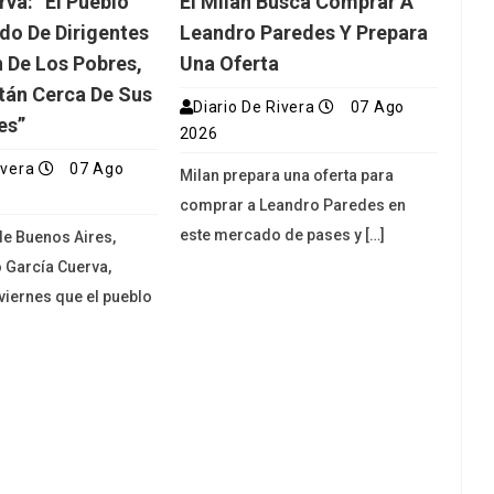
rva: “El Pueblo
El Milan Busca Comprar A
do De Dirigentes
Leandro Paredes Y Prepara
 De Los Pobres,
Una Oferta
tán Cerca De Sus
Diario De Rivera
07 Ago
es”
2026
ivera
07 Ago
Milan prepara una oferta para
comprar a Leandro Paredes en
este mercado de pases y […]
de Buenos Aires,
 García Cuerva,
viernes que el pueblo