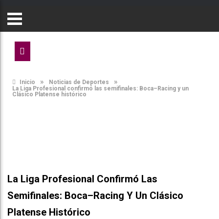
»
»
Inicio
Noticias de Deportes
La Liga Profesional confirmó las semifinales: Boca–Racing y un
Clásico Platense histórico
La Liga Profesional Confirmó Las
Semifinales: Boca–Racing Y Un Clásico
Platense Histórico