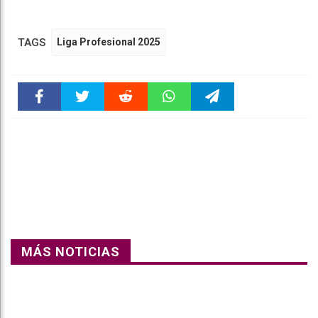
TAGS
Liga Profesional 2025
Faceboo
Twitter
Reddit
WhatsAp
Telegra
k
pt
m
MÁS NOTICIAS