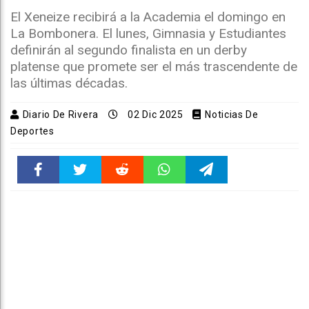
El Xeneize recibirá a la Academia el domingo en
La Bombonera. El lunes, Gimnasia y Estudiantes
definirán al segundo finalista en un derby
platense que promete ser el más trascendente de
las últimas décadas.
Diario De Rivera
02 Dic 2025
Noticias De
Deportes
Faceboo
Twitter
Reddit
WhatsAp
Telegra
k
pt
m