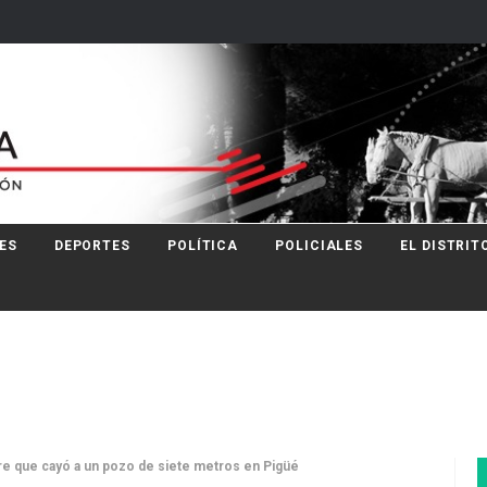
ES
DEPORTES
POLÍTICA
POLICIALES
EL DISTRIT
e que cayó a un pozo de siete metros en Pigüé