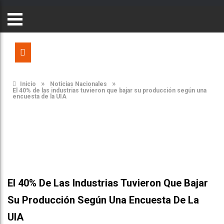
»
»
Inicio
Noticias Nacionales
El 40% de las industrias tuvieron que bajar su producción según una
encuesta de la UIA
El 40% De Las Industrias Tuvieron Que Bajar
Su Producción Según Una Encuesta De La
UIA