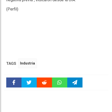
(Perfil)
TAGS
Industria
Faceboo
Twitter
Reddit
WhatsAp
Telegra
k
pt
m