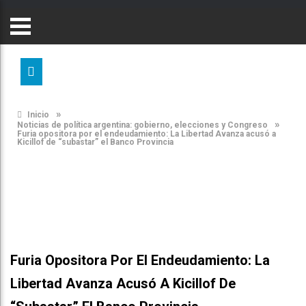
»
Inicio
»
Noticias de política argentina: gobierno, elecciones y Congreso
Furia opositora por el endeudamiento: La Libertad Avanza acusó a
Kicillof de “subastar” el Banco Provincia
Furia Opositora Por El Endeudamiento: La
Libertad Avanza Acusó A Kicillof De