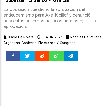
“subastar” El Banco Provincia
La oposición cuestionó la aprobación del
endeudamiento para Axel Kicillof y denunció
supuestos acuerdos políticos para asegurar la
aprobación.
Diario De Rivera
04 Dic 2025
Noticias De Política
Argentina: Gobierno, Elecciones Y Congreso
Faceboo
Twitter
Reddit
WhatsAp
Telegra
k
pt
m