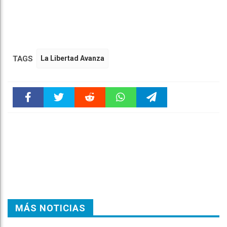
TAGS
La Libertad Avanza
Faceboo
Twitter
Reddit
WhatsAp
Telegra
k
pt
m
MÁS NOTICIAS