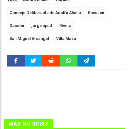
TAGS
Concejo Deliberante de Adolfo Alsina
Epecuén
Gascón
jorge apud
Rivera
San Miguel Arcángel
Villa Maza
Faceboo
Twitter
Reddit
WhatsAp
Telegra
k
pt
m
MÁS NOTICIAS