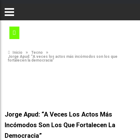
»
»
Inicio
Tecno
Jorge Apud: “A veces los actos más incómodos son los que
fortalecen la democracia”
Jorge Apud: “A Veces Los Actos Más
Incómodos Son Los Que Fortalecen La
Democracia”