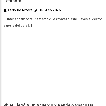
Temporal
Diario De Rivera
06 Ago 2026
El intenso temporal de viento que atravesó este jueves el centro
y norte del país […]
River Llegó A Un Acuerdo Y Vende A Vasco Da