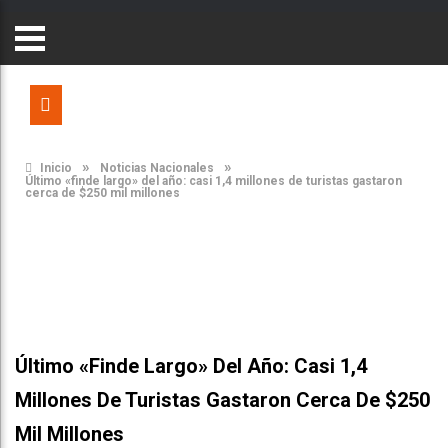
»
»
Inicio
Noticias Nacionales
Último «finde largo» del año: casi 1,4 millones de turistas gastaron
cerca de $250 mil millones
Último «finde Largo» Del Año: Casi 1,4
Millones De Turistas Gastaron Cerca De $250
Mil Millones