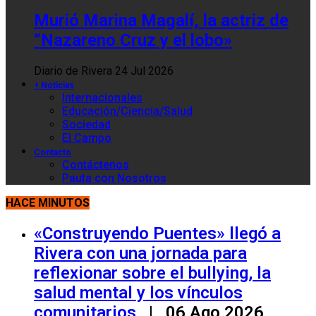
Murió Marina Magalí, la actriz de
“Nazareno Cruz y el lobo»
Diario de Rivera
24 Jul 2026
+ Noticias
Internacionales
Educación/Ciencia/Salud
Sociedad
El Campo
Contacto
Contáctenos
Pauta con Nosotros
HACE MINUTOS
«Construyendo Puentes» llegó a
Rivera con una jornada para
reflexionar sobre el bullying, la
salud mental y los vínculos
comunitarios
| 06 Ago 2026