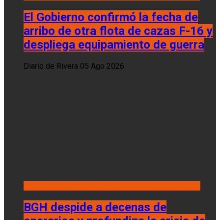
El Gobierno confirmó la fecha de
arribo de otra flota de cazas F-16 y
despliega equipamiento de guerra
Diario de Rivera
05 Ago 2026
BGH despide a decenas de