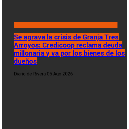
Se agrava la crisis de Granja Tres
Arroyos: Credicoop reclama deuda
millonaria y va por los bienes de los
dueños
Diario de Rivera
05 Ago 2026