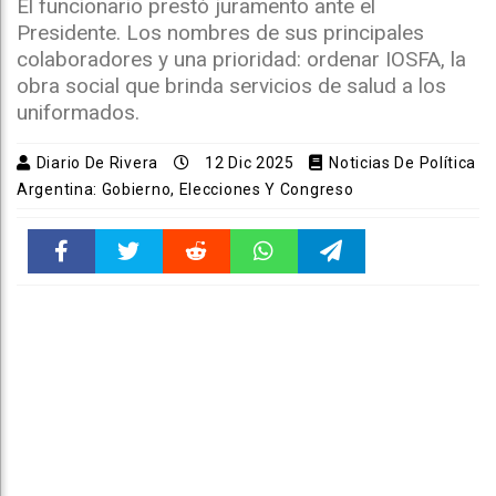
El funcionario prestó juramento ante el
Presidente. Los nombres de sus principales
colaboradores y una prioridad: ordenar IOSFA, la
obra social que brinda servicios de salud a los
uniformados.
Diario De Rivera
12 Dic 2025
Noticias De Política
Argentina: Gobierno, Elecciones Y Congreso
Faceboo
Twitter
Reddit
WhatsAp
Telegra
k
pt
m