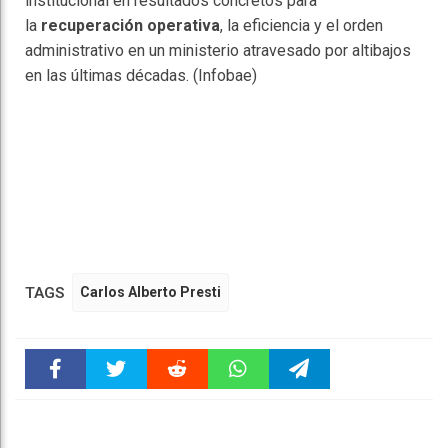
institucional en resultados concretos para
la
recuperación operativa
, la eficiencia y el orden
administrativo en un ministerio atravesado por altibajos
en las últimas décadas. (Infobae)
TAGS
Carlos Alberto Presti
Faceboo
Twitter
Reddit
WhatsAp
Telegra