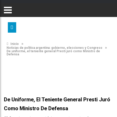
»
Inicio
»
Noticias de política argentina: gobierno, elecciones y Congreso
De uniforme, el teniente general Presti juró como Ministro de
Defensa
De Uniforme, El Teniente General Presti Juró
Como Ministro De Defensa