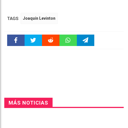
TAGS
Joaquín Levinton
Faceboo
Twitter
Reddit
WhatsAp
Telegra
k
pt
m
MÁS NOTICIAS