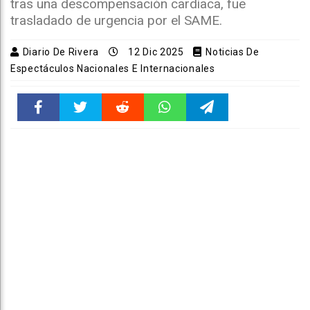
tras una descompensación cardíaca, fue
trasladado de urgencia por el SAME.
Diario De Rivera
12 Dic 2025
Noticias De
Espectáculos Nacionales E Internacionales
Faceboo
Twitter
Reddit
WhatsAp
Telegra
k
pt
m