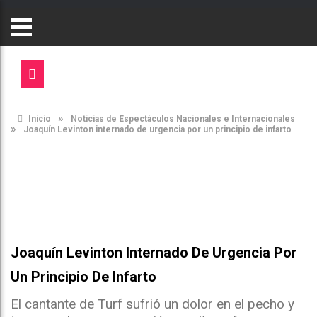
»
Inicio
Noticias de Espectáculos Nacionales e Internacionales
»
Joaquín Levinton internado de urgencia por un principio de infarto
Joaquín Levinton Internado De Urgencia Por
Un Principio De Infarto
El cantante de Turf sufrió un dolor en el pecho y