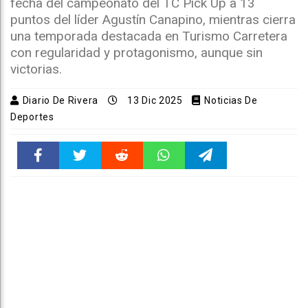
fecha del campeonato del TC Pick Up a 13
puntos del líder Agustín Canapino, mientras cierra
una temporada destacada en Turismo Carretera
con regularidad y protagonismo, aunque sin
victorias.
Diario De Rivera
13 Dic 2025
Noticias De
Deportes
Faceboo
Twitter
Reddit
WhatsAp
Telegra
k
pt
m