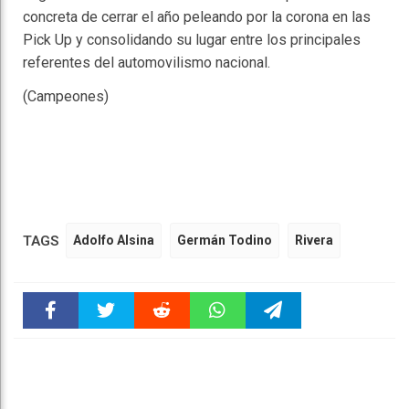
concreta de cerrar el año peleando por la corona en las
Pick Up y consolidando su lugar entre los principales
referentes del automovilismo nacional.
(Campeones)
TAGS
Adolfo Alsina
Germán Todino
Rivera
Faceboo
Twitter
Reddit
WhatsAp
Telegra
k
pt
m