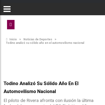
»
»
Inicio
Noticias de Deportes
Todino analizó su sólido año en el automovilismo nacional
Todino Analizó Su Sólido Año En El
Automovilismo Nacional
El piloto de Rivera afronta con ilusión la última