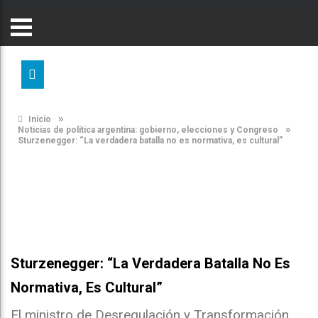
»
Inicio
»
Noticias de política argentina: gobierno, elecciones y Congreso
Sturzenegger: “La verdadera batalla no es normativa, es cultural”
Sturzenegger: “La Verdadera Batalla No Es
Normativa, Es Cultural”
El ministro de Desregulación y Transformación