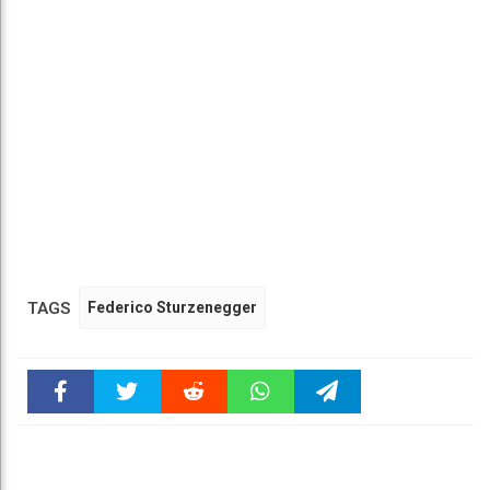
TAGS
Federico Sturzenegger
Faceboo
Twitter
Reddit
WhatsAp
Telegra
k
pt
m