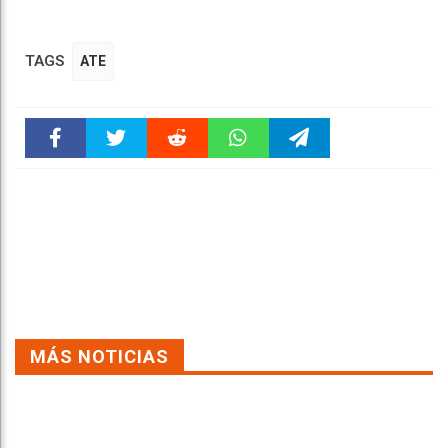
TAGS
ATE
Faceboo
Twitter
Reddit
WhatsAp
Telegra
k
pt
m
MÁS NOTICIAS