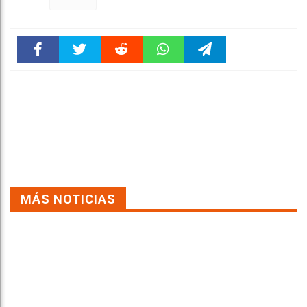
Faceboo
Twitter
Reddit
WhatsAp
Telegra
k
pt
m
MÁS NOTICIAS