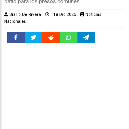
patio para los presos comunes”
Diario De Rivera
18 Dic 2025
Noticias
Nacionales
Faceboo
Twitter
Reddit
WhatsAp
Telegra
k
pt
m