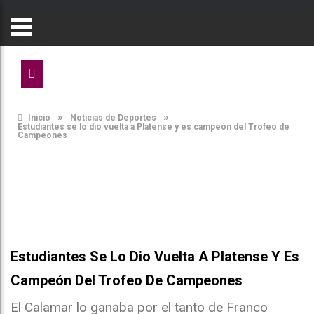
»
»
Inicio
Noticias de Deportes
Estudiantes se lo dio vuelta a Platense y es campeón del Trofeo de
Campeones
Estudiantes Se Lo Dio Vuelta A Platense Y Es
Campeón Del Trofeo De Campeones
El Calamar lo ganaba por el tanto de Franco