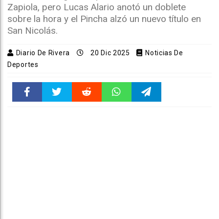
Zapiola, pero Lucas Alario anotó un doblete
sobre la hora y el Pincha alzó un nuevo título en
San Nicolás.
Diario De Rivera
20 Dic 2025
Noticias De
Deportes
Faceboo
Twitter
Reddit
WhatsAp
Telegra
k
pt
m