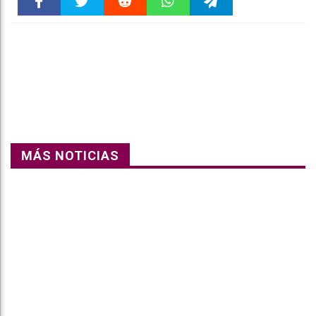
Faceboo
Twitter
Reddit
WhatsAp
Telegra
k
pt
m
MÁS NOTICIAS