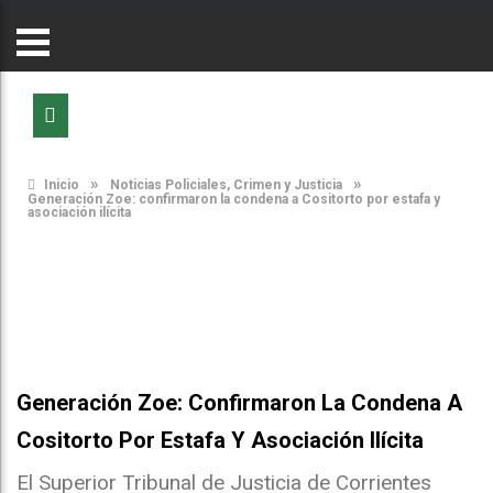
»
»
Inicio
Noticias Policiales, Crimen y Justicia
Generación Zoe: confirmaron la condena a Cositorto por estafa y
asociación ilícita
Generación Zoe: Confirmaron La Condena A
Cositorto Por Estafa Y Asociación Ilícita
El Superior Tribunal de Justicia de Corrientes