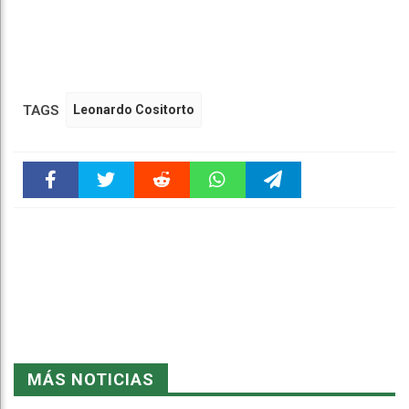
TAGS
Leonardo Cositorto
Faceboo
Twitter
Reddit
WhatsAp
Telegra
k
pt
m
MÁS NOTICIAS