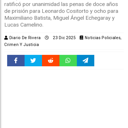
ratificó por unanimidad las penas de doce años
de prisión para Leonardo Cositorto y ocho para
Maximiliano Batista, Miguel Ángel Echegaray y
Lucas Camelino.
Diario De Rivera
23 Dic 2025
Noticias Policiales,
Crimen Y Justicia
Faceboo
Twitter
Reddit
WhatsAp
Telegra
k
pt
m