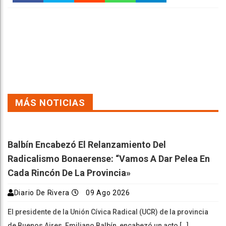
Faceboo
Twitter
Reddit
WhatsAp
Telegra
k
pt
m
MÁS NOTICIAS
Balbín Encabezó El Relanzamiento Del
Radicalismo Bonaerense: “Vamos A Dar Pelea En
Cada Rincón De La Provincia»
Diario De Rivera
09 Ago 2026
El presidente de la Unión Cívica Radical (UCR) de la provincia
de Buenos Aires, Emiliano Balbín, encabezó un acto […]