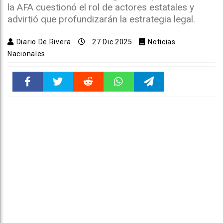
la AFA cuestionó el rol de actores estatales y
advirtió que profundizarán la estrategia legal.
Diario De Rivera
27 Dic 2025
Noticias
Nacionales
Faceboo
Twitter
Reddit
WhatsAp
Telegra
k
pt
m