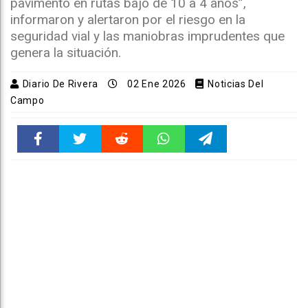
pavimento en rutas bajó de 10 a 4 años”,
informaron y alertaron por el riesgo en la
seguridad vial y las maniobras imprudentes que
genera la situación.
Diario De Rivera
02 Ene 2026
Noticias Del
Campo
Faceboo
Twitter
Reddit
WhatsAp
Telegra
k
pt
m