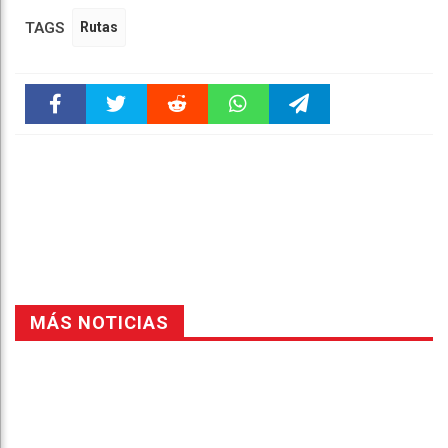
TAGS
Rutas
Faceboo
Twitter
Reddit
WhatsAp
Telegra
k
pt
m
MÁS NOTICIAS