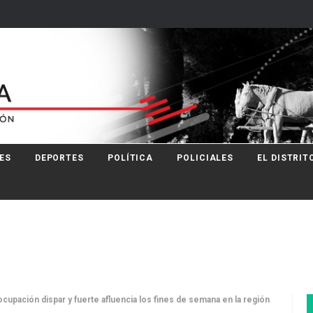
ES
DEPORTES
POLÍTICA
POLICIALES
EL DISTRIT
ocupación dispar y fuerte afluencia los fines de semana en la región