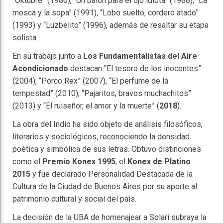
“Oktubre” (1986), “Un baión para el ojo idiota” (1988), “La
mosca y la sopa” (1991), “Lobo suelto, cordero atado”
(1993) y “Luzbelito” (1996), además de resaltar su etapa
solista.
En su trabajo junto a
Los Fundamentalistas del Aire
Acondicionado
destacan “El tesoro de los inocentes”
(2004), “Porco Rex” (2007), “El perfume de la
tempestad” (2010), “Pajaritos, bravos muchachitos”
(2013) y “El ruiseñor, el amor y la muerte” (
2018
).
La obra del Indio ha sido objeto de análisis filosóficos,
literarios y sociológicos, reconociendo la densidad
poética y simbólica de sus letras. Obtuvo distinciones
como el
Premio Konex 1995
, el
Konex de Platino
2015
y fue declarado Personalidad Destacada de la
Cultura de la Ciudad de Buenos Aires por su aporte al
patrimonio cultural y social del país.
La decisión de la UBA de homenajear a Solari subraya la