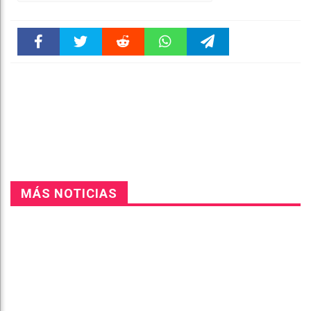
Faceboo
Twitter
Reddit
WhatsAp
Telegra
k
pt
m
MÁS NOTICIAS