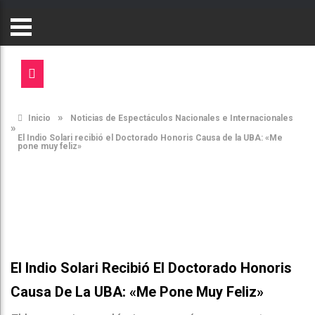
»
Inicio
Noticias de Espectáculos Nacionales e Internacionales
»
El Indio Solari recibió el Doctorado Honoris Causa de la UBA: «Me
pone muy feliz»
El Indio Solari Recibió El Doctorado Honoris
Causa De La UBA: «Me Pone Muy Feliz»