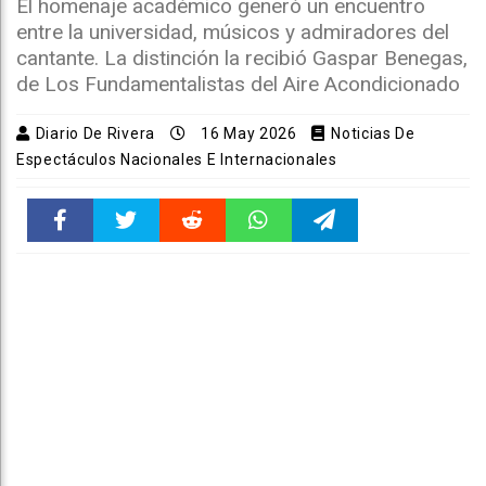
El homenaje académico generó un encuentro
entre la universidad, músicos y admiradores del
cantante. La distinción la recibió Gaspar Benegas,
de Los Fundamentalistas del Aire Acondicionado
Diario De Rivera
16 May 2026
Noticias De
Espectáculos Nacionales E Internacionales
Faceboo
Twitter
Reddit
WhatsAp
Telegra
k
pt
m