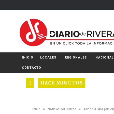
INICIO
LOCALES
REGIONALES
NACIONAL
CONTACTO
HACE MINUTOS
»
»
Inicio
Noticias del Distrito
Adolfo Alsina partic