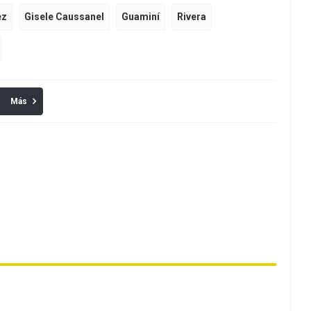
ez
Gisele Caussanel
Guaminí
Rivera
Más