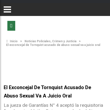
»
»
Inicio
Noticias Policiales, Crimen y Justicia
El exconcejal de Tornquist acusado de abuso sexual va a juicio oral
El Exconcejal De Tornquist Acusado De
Abuso Sexual Va A Juicio Oral
La jueza de Garantías N° 4 aceptó la requisitoria