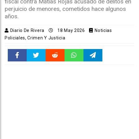
fiscal contra Matías Rojas acusado de delitos en
perjuicio de menores, cometidos hace algunos
años.
Diario De Rivera
18 May 2026
Noticias
Policiales, Crimen Y Justicia
Faceboo
Twitter
Reddit
WhatsAp
Telegra
k
pt
m