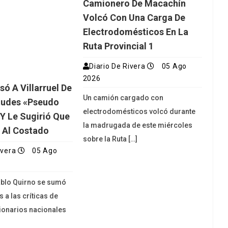
Camionero De Macachín
Volcó Con Una Carga De
Electrodomésticos En La
Ruta Provincial 1
Diario De Rivera
05 Ago
2026
ó A Villarruel De
Un camión cargado con
tudes «pseudo
electrodomésticos volcó durante
 Y Le Sugirió Que
la madrugada de este miércoles
 Al Costado
sobre la Ruta […]
ivera
05 Ago
Pablo Quirno se sumó
 a las críticas de
cionarios nacionales