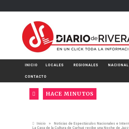
INICIO
LOCALES
REGIONALES
NACIONAL
CONTACTO
HACE MINUTOS
»
Inicio
Noticias de Espectáculos Nacionales e Inter
La Casa de la Cultura de Carhué recibe una Noche de Jazz