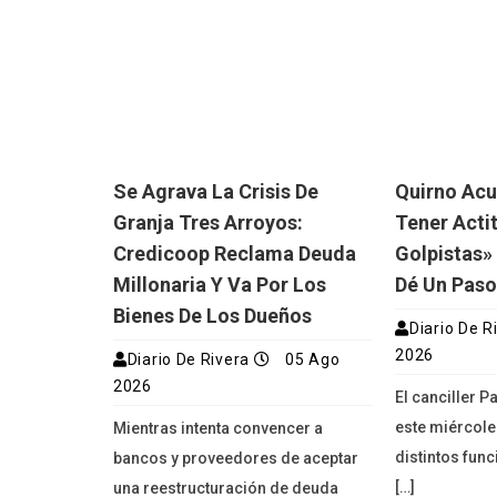
Se Agrava La Crisis De
Quirno Acus
Granja Tres Arroyos:
Tener Acti
Credicoop Reclama Deuda
Golpistas»
Millonaria Y Va Por Los
Dé Un Paso
Bienes De Los Dueños
Diario De R
2026
Diario De Rivera
05 Ago
2026
El canciller 
este miércoles
Mientras intenta convencer a
distintos fun
bancos y proveedores de aceptar
[…]
una reestructuración de deuda