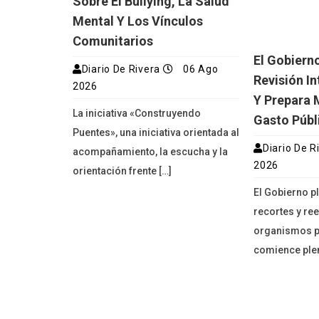
Sobre El Bullying, La Salud
Mental Y Los Vínculos
Comunitarios
El Gobiern
Diario De Rivera
06 Ago
Revisión In
2026
Y Prepara 
La iniciativa «Construyendo
Gasto Públ
Puentes», una iniciativa orientada al
Diario De R
acompañamiento, la escucha y la
2026
orientación frente […]
El Gobierno p
recortes y re
organismos p
comience ple