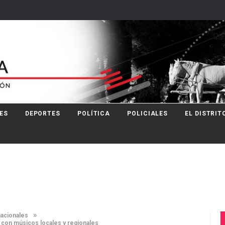
ES
DEPORTES
POLÍTICA
POLICIALES
EL DISTRIT
»
nacionales
 con músicos locales y regionales