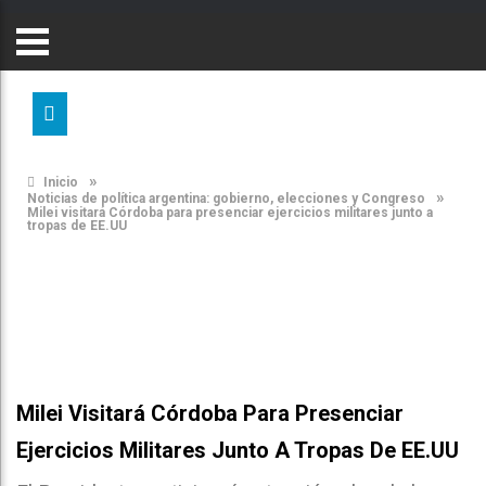
»
Inicio
»
Noticias de política argentina: gobierno, elecciones y Congreso
Milei visitará Córdoba para presenciar ejercicios militares junto a
tropas de EE.UU
Milei Visitará Córdoba Para Presenciar
Ejercicios Militares Junto A Tropas De EE.UU