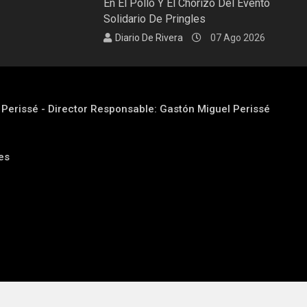
En El Pollo Y El Chorizo Del Evento
Solidario De Pringles
Diario De Rivera
07 Ago 2026
l Perissé - Director Responsable: Gastón Miguel Perissé
res