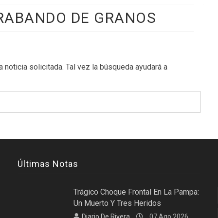
RABANDO DE GRANOS
 noticia solicitada. Tal vez la búsqueda ayudará a
Últimas Notas
Trágico Choque Frontal En La Pampa:
Un Muerto Y Tres Heridos
Diario De Rivera
07 Ago 2026