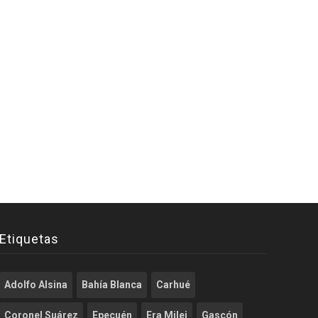
Etiquetas
Adolfo Alsina
Bahía Blanca
Carhué
Coronel Suárez
Epecuén
Era Milei
Gascón