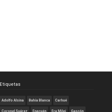
Etiquetas
Adolfo Alsina
Bahía Blanca
Carhué
Coronel Suárez
Epecuén
Era Milei
Gascón