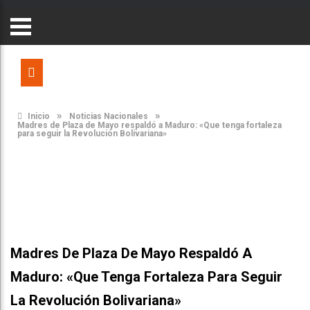
»
»
Inicio
Noticias Nacionales
Madres de Plaza de Mayo respaldó a Maduro: «Que tenga fortaleza
para seguir la Revolución Bolivariana»
Madres De Plaza De Mayo Respaldó A
Maduro: «Que Tenga Fortaleza Para Seguir
La Revolución Bolivariana»