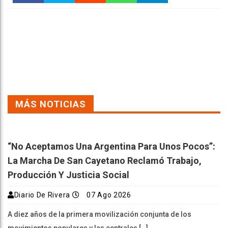
Faceboo
Twitter
Reddit
WhatsAp
Telegra
k
pt
m
MÁS NOTICIAS
“No Aceptamos Una Argentina Para Unos Pocos”:
La Marcha De San Cayetano Reclamó Trabajo,
Producción Y Justicia Social
Diario De Rivera
07 Ago 2026
A diez años de la primera movilización conjunta de los