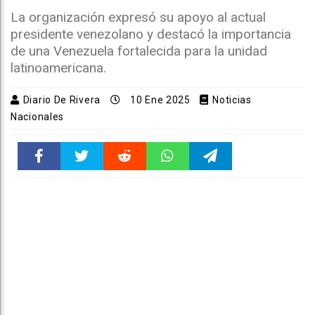
La organización expresó su apoyo al actual
presidente venezolano y destacó la importancia
de una Venezuela fortalecida para la unidad
latinoamericana.
Diario De Rivera
10 Ene 2025
Noticias
Nacionales
Faceboo
Twitter
Reddit
WhatsAp
Telegra
k
pt
m