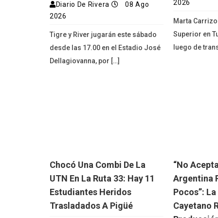
2026
Diario De Rivera
08 Ago
2026
Marta Carrizo
Superior en T
Tigre y River jugarán este sábado
luego de trans
desde las 17.00 en el Estadio José
Dellagiovanna, por […]
Chocó Una Combi De La
“No Acept
UTN En La Ruta 33: Hay 11
Argentina 
Estudiantes Heridos
Pocos”: La
Trasladados A Pigüé
Cayetano R