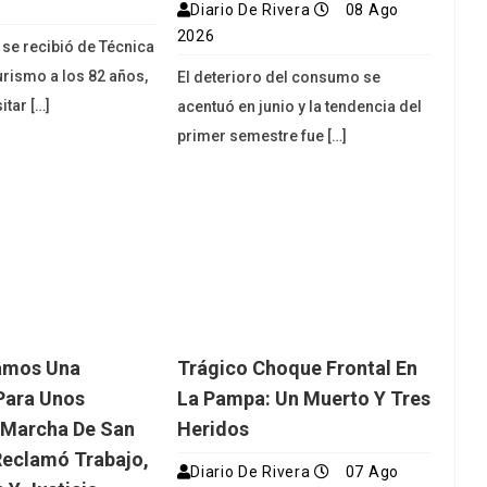
Diario De Rivera
08 Ago
2026
 se recibió de Técnica
urismo a los 82 años,
El deterioro del consumo se
itar […]
acentuó en junio y la tendencia del
primer semestre fue […]
amos Una
Trágico Choque Frontal En
Para Unos
La Pampa: Un Muerto Y Tres
 Marcha De San
Heridos
eclamó Trabajo,
Diario De Rivera
07 Ago