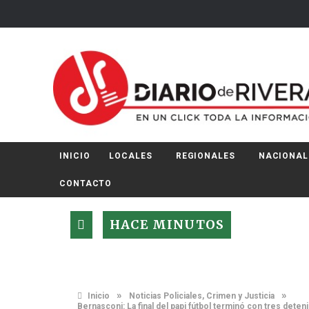
INICIO
LOCALES
REGIONALES
NACIONAL
CONTACTO
HACE MINUTOS
»
»
Inicio
Noticias Policiales, Crimen y Justicia
Bernasconi: La final del papi fútbol terminó con tres deten