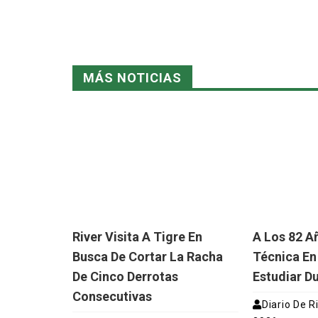
MÁS NOTICIAS
River Visita A Tigre En
A Los 82 A
Busca De Cortar La Racha
Técnica En
De Cinco Derrotas
Estudiar D
Consecutivas
Diario De R