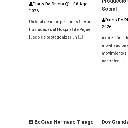
Producción
Diario De Rivera
08 Ago
Social
2026
Diario De R
Un total de once personas fueron
2026
trasladadas al Hospital de Pigüé
luego de protagonizar un […]
A diez años d
movilización 
movimientos p
centrales […]
El Ex Gran Hermano Thiago
Dos Grande