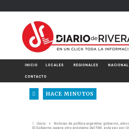
INICIO
LOCALES
REGIONALES
NACIONAL
CONTACTO
HACE MINUTOS
»
Inicio
Noticias de política argentina: gobierno, el
El Gobierno quiere otro préstamo del FMI: esta vez por 