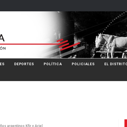
ES
DEPORTES
POLÍTICA
POLICIALES
EL DISTRIT
ños argentinos Kfir y Ariel