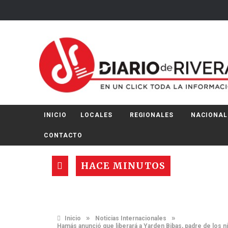
INICIO
LOCALES
REGIONALES
NACIONAL
CONTACTO
HACE MINUTOS
»
»
Inicio
Noticias Internacionales
Hamás anunció que liberará a Yarden Bibas, padre de los ni