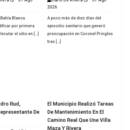
ivera
07 Ago
Diario De Rivera
07 Ago
2026
e Bahía Blanca
A poco más de diez días del
tificar por primera
episodio sanitario que generó
ecular el sitio en […]
preocupación en Coronel Pringles
tras […]
dro Rud,
El Municipio Realizó Tareas
Representante De
De Mantenimiento En El
Camino Real Que Une Villa
Maza Y Rivera