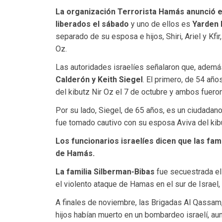
La organización Terrorista Hamás anunció e
liberados el sábado
y uno de ellos es
Yarden 
separado de su esposa e hijos, Shiri, Ariel y Kf
Oz.
Las autoridades israelíes señalaron que, adem
Calderón y Keith Siegel
. El primero, de 54 año
del kibutz Nir Oz el 7 de octubre y ambos fueron 
Por su lado, Siegel, de 65 años, es un ciudadano
fue tomado cautivo con su esposa Aviva del kib
Los funcionarios israelíes dicen que las fami
de Hamás.
La familia Silberman-Bibas
fue secuestrada el 
el violento ataque de Hamas en el sur de Israel
A finales de noviembre, las Brigadas Al Qassam
hijos habían muerto en un bombardeo israelí, au