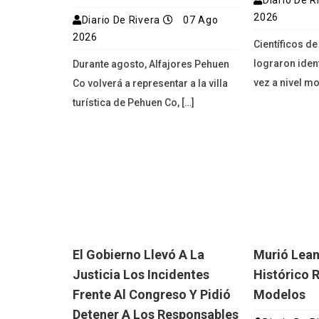
Diario De R
2026
Diario De Rivera
07 Ago
2026
Científicos d
lograron iden
Durante agosto, Alfajores Pehuen
vez a nivel mol
Co volverá a representar a la villa
turística de Pehuen Co, […]
El Gobierno Llevó A La
Murió Lean
Justicia Los Incidentes
Histórico 
Frente Al Congreso Y Pidió
Modelos
Detener A Los Responsables