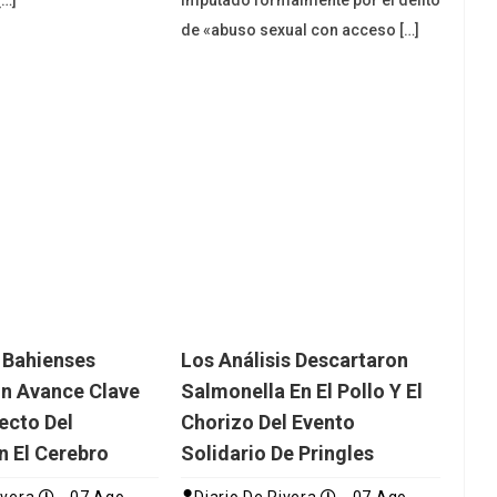
[…]
imputado formalmente por el delito
de «abuso sexual con acceso […]
s Bahienses
Los Análisis Descartaron
n Avance Clave
Salmonella En El Pollo Y El
ecto Del
Chorizo Del Evento
n El Cerebro
Solidario De Pringles