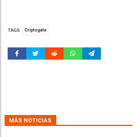
TAGS
Criptogate
Faceboo
Twitter
Reddit
WhatsAp
Telegra
k
pt
m
MÁS NOTICIAS