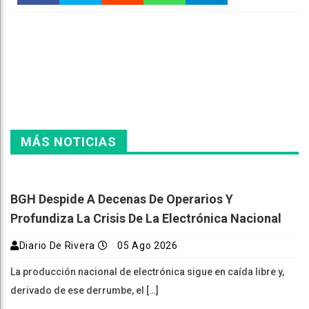
Faceboo
Twitter
Reddit
WhatsAp
Telegra
k
pt
m
MÁS NOTICIAS
BGH Despide A Decenas De Operarios Y
Profundiza La Crisis De La Electrónica Nacional
Diario De Rivera
05 Ago 2026
La producción nacional de electrónica sigue en caída libre y,
derivado de ese derrumbe, el […]